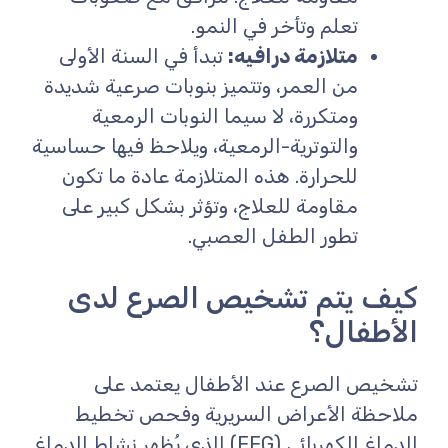
تعلم وتأخر في النمو.
متلازمة درافيه:
تبدأ في السنة الأولى
من العمر، وتتميز بنوبات صرعية شديدة
ومتكررة، لا سيما النوبات الرمعية
والتوترية-الرمعية، ويلاحظ فيها حساسية
للحرارة. هذه المتلازمة عادة ما تكون
مقاومة للعلاج، وتؤثر بشكل كبير على
تطور الطفل العصبي.
كيف يتم تشخيص الصرع لدى
الأطفال؟
تشخيص الصرع عند الأطفال يعتمد على
ملاحظة الأعراض السريرية وفحص تخطيط
الدماغ الكهربائي (EEG) الذي يُظهر نشاط الدماغ