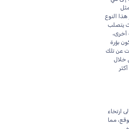
مثل
 هذا النوع
ث يتصلب
أخرى،
ون بؤرة
ت عن تلك
 خلال
كثر
ى ارتخاء
قع، مما
عض