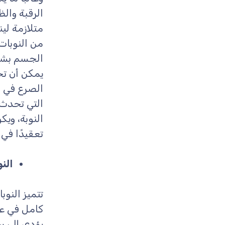
الرقبة وال
متلازمة لين
من النوبات
الجسم بشك
يمكن أن تح
الصرع في ا
التي تحدث 
النوبة، وي
تعقيدًا في
النوبا
تتميز النوب
كامل في عض
يؤدي إلى س