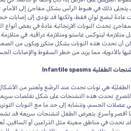
د يتجلى ذلك في هبوط الرأس بشكل مفاجئ إلى الأمام. 
ت عادةً لبضع ثوانٍ فقط، ولكنها قد تؤدي إلى إصابات خط
فاجئ. تحدث النوبات الارتخائية عادةً في بعض أنواع ا
 متلازمة لينوكس غاستو ومتلازمة دراڤيه. في متلازمة
كن أن تحدث هذه النوبات بشكل متكرر ويكون من الصع
يها بالأدوية، مما يزيد من خطر السقوط والإصابات الجس
ات الطفلية Infantile spasms
لطفليّة هي نوبات تحدث عند الرضّع وتُعتبر من الأشكال 
للصرع. تحدث هذه التشنجات على شكل تقلصات سريعة
 عضلات الجسم، وتتشابه إلى حد ما مع النوبات التوترية
نها أقصر وأسرع. يتعرض الطفل لتشنجات سريعة قد تش
 قد تحدث في مناطق معينة مثل الذراعين أو الساقين. تُ