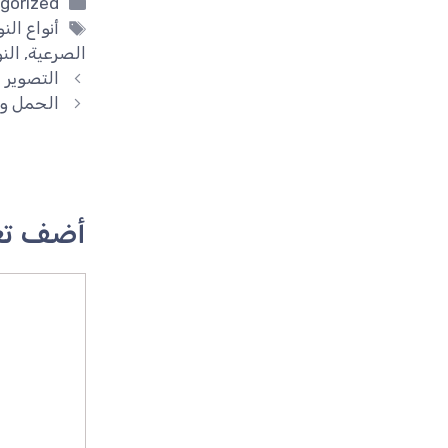
التصنيفا
gorized
الوسوم
أنواع الن
الصرعية
,
النو
التصوير ا
الحمل وا
أضف تع
تعليق