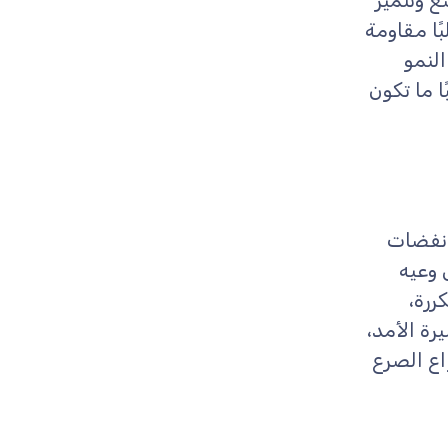
ع وتتميز
ًا مقاومة
النمو
ا ما تكون
 نفضات
 وعيه
ررة،
رة الأمد،
اع الصرع