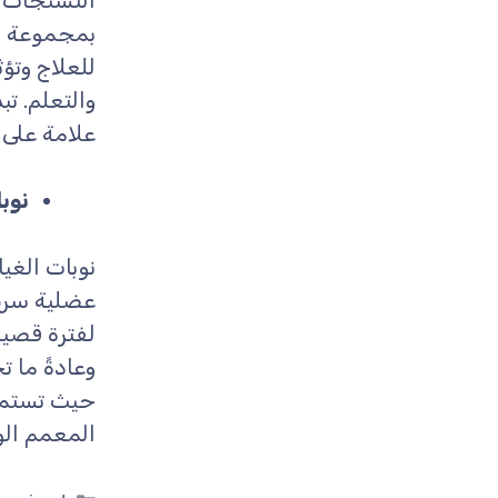
التشنجات م
بمجموعة من
للعلاج وتؤ
والتعلم. تب
علامة على 
نوبات ا
نوبات الغي
عضلية سريع
لفترة قصير
وعادةً ما 
حيث تستمر 
المعمم الور