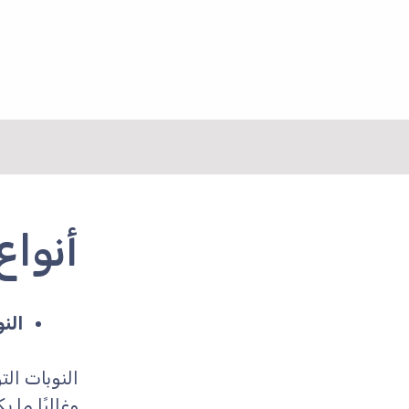
نتقل
لى
لمحتوى
أنواع
النوبا
النوبات ال
وغالبًا ما 