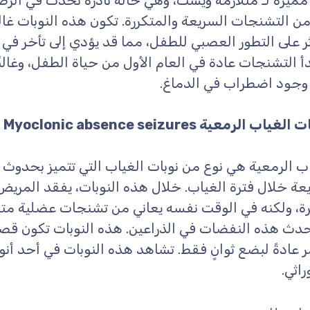
ميزة لـ متلازمة ويست، وهي حالة نادرة تحدث في الرض
 التشنجات السريعة والمتكررة. تكون هذه النوبات غالب
ثر على التطور العصبي للطفل، مما قد يؤدي إلى تأخر في 
دأ التشنجات عادة في العام الأول من حياة الطفل، وغالبً
وجود اضطراب في الدماغ.
لغياب الرمعية Myoclonic absence seizures
اب الرمعية هي نوع من نوبات الغياب التي تتميز بحدوث
ة خلال فترة الغياب. خلال هذه النوبات، يفقد المريض
ة، ولكنه في الوقت نفسه يعاني من تشنجات عضلية متك
تحدث هذه النفضات في الذراعين. هذه النوبات تكون قصي
عادةً لبضع ثوانٍ فقط. تشاهد هذه النوبات في أحد أنو
اثي.