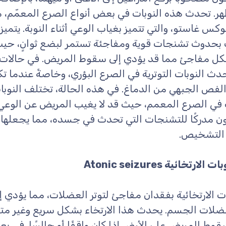
ظهر. تحدث هذه النوبات في بعض أنواع الصرع المعمّم، 
وكس غاستو، والتي تتميز بغياب الوعي أثناء النوبة. يتميز
 بحدوث تشنجات قوية ومفاجئة تستمر لبضع ثوانٍ، حي
ل مفاجئ مما قد يؤدي إلى سقوط المريض. في حالات 
دث النوبات التوترية في الصرع البؤري، وخاصةً عندما تك
لفص الجبهي من الدماغ. في هذه الحالة، تختلف النوبا
في الصرع المعمم، حيث قد لا يغيب المريض عن الوعي
كون مدركًا للتشنجات التي تحدث في جسده، مما يجعلها أ
 التشخيص.
ت الارتخائية Atonic seizures
ات الارتخائية بفقدان مفاجئ لتوتر العضلات، مما يؤدي إل
لات الجسم. يحدث هذا الارتخاء بشكل سريع وغير متو
قوط المريض على الأرض إذا كان واقفًا أو جالسًا. في ب