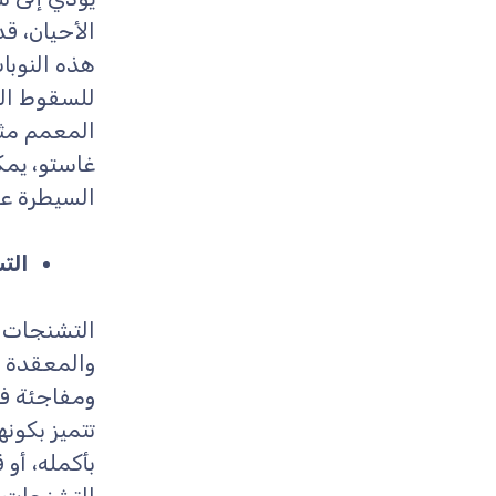
الأحيان، ق
هذه النوبا
للسقوط الم
المعمم مثل
غاستو، يم
السيطرة عل
التشنج
التشنجات ا
والمعقدة 
ومفاجئة في
تتميز بكو
بأكمله، أو