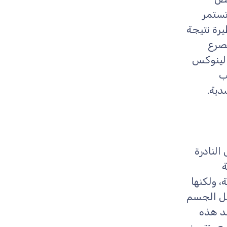
تستمر
يرة نتيجة
لصرع
 لينوكس
ب
دية.
النادرة
، ولكنها
مل الجسم
عد هذه