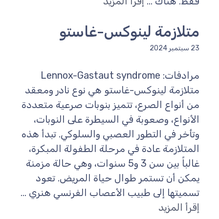
فقط. هناك ...
إقرأ المزيد
متلازمة لينوكس-غاستو
23 سبتمبر 2024
مرادفات: Lennox-Gastaut syndrome
متلازمة لينوكس-غاستو هي نوع نادر ومعقد
من أنواع الصرع، تتميز بنوبات صرعية متعددة
الأنواع، وصعوبة في السيطرة على النوبات،
وتأخر في التطور العصبي والسلوكي. تبدأ هذه
المتلازمة عادة في مرحلة الطفولة المبكرة،
غالباً بين سن 3 و5 سنوات، وهي حالة مزمنة
يمكن أن تستمر طوال حياة المريض. تعود
تسميتها إلى طبيب الأعصاب الفرنسي هنري ...
إقرأ المزيد