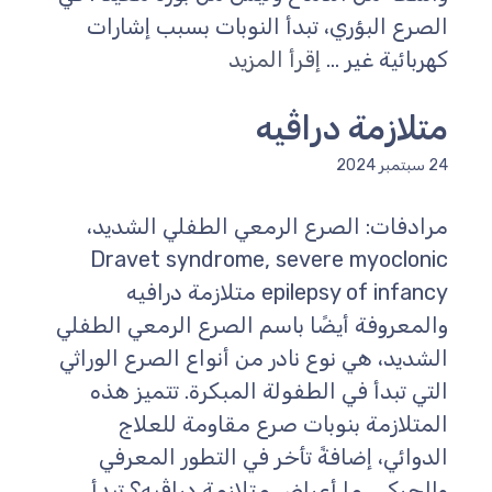
الصرع البؤري، تبدأ النوبات بسبب إشارات
كهربائية غير ...
إقرأ المزيد
متلازمة دراڤيه
24 سبتمبر 2024
مرادفات: الصرع الرمعي الطفلي الشديد،
Dravet syndrome, severe myoclonic
epilepsy of infancy متلازمة درافيه
والمعروفة أيضًا باسم الصرع الرمعي الطفلي
الشديد، هي نوع نادر من أنواع الصرع الوراثي
التي تبدأ في الطفولة المبكرة. تتميز هذه
المتلازمة بنوبات صرع مقاومة للعلاج
الدوائي، إضافةً تأخر في التطور المعرفي
والحركي. ما أعراض متلازمة دراڤيه؟ تبدأ