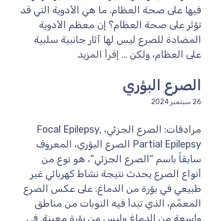
فيها على صحة العظام. ما هي الأدوية التي قد
تؤثر على صحة العظام؟ إن معظم الأدوية
المضادة للصرع ليس لها آثار جانبية سلبية
على العظام، ولكن ...
إقرأ المزيد
الصرع البؤري
26 سبتمبر 2024
مرادفات: الصرع الجزئي، Focal Epilepsy,
Partial Epilepsy الصرع البؤري، المعروف
سابقاً باسم “الصرع الجزئي”، هو نوع من
أنواع الصرع يحدث نتيجة نشاط كهربائي غير
طبيعي في بؤرة من الدماغ. على عكس الصرع
المعمّم، الذي تبدأ فيه النوبات من مناطق
واسعة من الدماغ وليس من بؤرة معينة. في