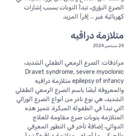
الصرع البؤري، تبدأ النوبات بسبب إشارات
كهربائية غير ...
إقرأ المزيد
متلازمة دراڤيه
24 سبتمبر 2024
مرادفات: الصرع الرمعي الطفلي الشديد،
Dravet syndrome, severe myoclonic
epilepsy of infancy متلازمة درافيه
والمعروفة أيضًا باسم الصرع الرمعي الطفلي
الشديد، هي نوع نادر من أنواع الصرع الوراثي
التي تبدأ في الطفولة المبكرة. تتميز هذه
المتلازمة بنوبات صرع مقاومة للعلاج
الدوائي، إضافةً تأخر في التطور المعرفي
والحركي. ما أعراض متلازمة دراڤيه؟ تبدأ