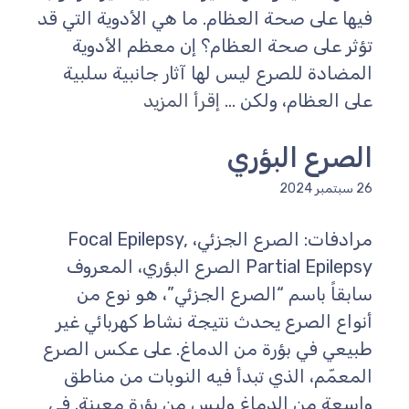
فيها على صحة العظام. ما هي الأدوية التي قد
تؤثر على صحة العظام؟ إن معظم الأدوية
المضادة للصرع ليس لها آثار جانبية سلبية
على العظام، ولكن ...
إقرأ المزيد
الصرع البؤري
26 سبتمبر 2024
مرادفات: الصرع الجزئي، Focal Epilepsy,
Partial Epilepsy الصرع البؤري، المعروف
سابقاً باسم “الصرع الجزئي”، هو نوع من
أنواع الصرع يحدث نتيجة نشاط كهربائي غير
طبيعي في بؤرة من الدماغ. على عكس الصرع
المعمّم، الذي تبدأ فيه النوبات من مناطق
واسعة من الدماغ وليس من بؤرة معينة. في