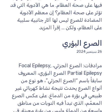
فيها على صحة العظام. ما هي الأدوية التي قد
تؤثر على صحة العظام؟ إن معظم الأدوية
المضادة للصرع ليس لها آثار جانبية سلبية
على العظام، ولكن ...
إقرأ المزيد
الصرع البؤري
26 سبتمبر 2024
مرادفات: الصرع الجزئي، Focal Epilepsy,
Partial Epilepsy الصرع البؤري، المعروف
سابقاً باسم “الصرع الجزئي”، هو نوع من
أنواع الصرع يحدث نتيجة نشاط كهربائي غير
طبيعي في بؤرة من الدماغ. على عكس الصرع
المعمّم، الذي تبدأ فيه النوبات من مناطق
واسعة من الدماغ وليس من بؤرة معينة. في