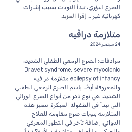
الصرع البؤري، تبدأ النوبات بسبب إشارات
كهربائية غير ...
إقرأ المزيد
متلازمة دراڤيه
24 سبتمبر 2024
مرادفات: الصرع الرمعي الطفلي الشديد،
Dravet syndrome, severe myoclonic
epilepsy of infancy متلازمة درافيه
والمعروفة أيضًا باسم الصرع الرمعي الطفلي
الشديد، هي نوع نادر من أنواع الصرع الوراثي
التي تبدأ في الطفولة المبكرة. تتميز هذه
المتلازمة بنوبات صرع مقاومة للعلاج
الدوائي، إضافةً تأخر في التطور المعرفي
والحركي. ما أعراض متلازمة دراڤيه؟ تبدأ