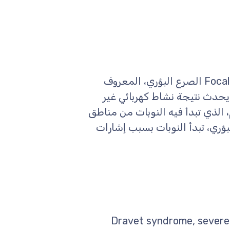
مرادفات: الصرع الجزئي، Focal Epilepsy, Partial Epilepsy الصرع البؤري، المعروف
 يحدث نتيجة نشاط كهربائي غير
الذي تبدأ فيه النوبات من مناطق
ؤري، تبدأ النوبات بسبب إشارات
 الطفلي الشديد، Dravet syndrome, severe myoclonic