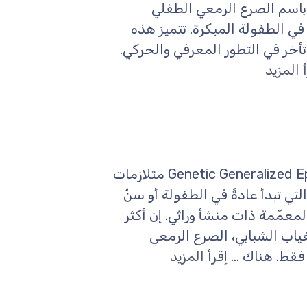
روفة أيضًا باسم الصرع الرمعي الطفلي
 في الطفولة المبكرة. تتميز هذه
تأخر في التطور المعرفي والحركي.
 المزيد
مرادفات: Genetic Generalized Epilepsy, Idiopathic Generalized Epilepsy متلازمات
ي تبدأ عادةً في الطفولة أو سنّ
لمعمّمة ذات منشأ وراثي. إن أكثر
ياب الشبابي، الصرع الرمعي
فقط. هناك ...
إقرأ المزيد