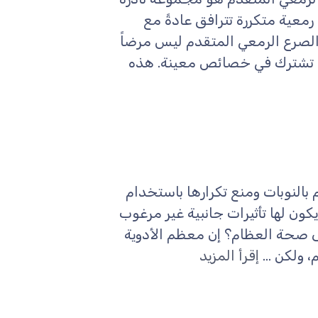
رمعية متكررة تترافق عادةً مع
الصرع الرمعي المتقدم ليس مرضاً
تي تشترك في خصائص معينة. هذه
 بالنوبات ومنع تكرارها باستخدام
يكون لها تأثيرات جانبية غير مرغوب
لى صحة العظام؟ إن معظم الأدوية
 ولكن ...
إقرأ المزيد