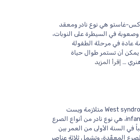
Lennox-Gast متلازمة لينوكس-غاستو هي نوع نادر ومعقد
، وصعوبة في السيطرة على النوبات،
مة عادة في مرحلة الطفولة
هي حالة مزمنة يمكن أن تستمر طوال حياة
ري ...
إقرأ المزيد
مرادفات: التشنّجات الطفلية، West syndrome, infantile spasms متلازمة ويست
المعروفة أيضاً باسم التشنجات الطفلية infantile spasms، هي نوع نادر من أنواع الصرع
 في السنة الأولى من العمر بين
شكال الصرع المعقّدة، وتشمل ثلاثة عناصر