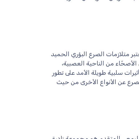
ت: Benign Focal Epilepsies of Childhood تُعتبر متلازمات الصرع البؤري الحميد
 الأصحّاء من الناحية العصبية،
تأثيرات سلبية طويلة الأمد على تطور
لصرع عن الأنواع الأخرى من حيث
Progressive Myoclonic Ep الصرع الرمعي المتقدم هو مجموعة نادرة