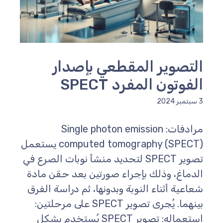
لتصوير المقطعي بإصدار
لفوتون المفرد SPECT
مبر 2024
مرادفات: Single photon emission
computed tomography (SPECT) يستعمل
تصوير SPECT لتحديد منشأ نوبات الصرع في
لدماغ، وذلك بإجراء صورتين بعد حقن مادة
عاعية أثناء النوبة وبدونها، ثم دراسة الفرق
بينهما. يُجرى تصوير SPECT على مرحلتين:
استعماله: تصوير SPECT يُستخدم بشكل