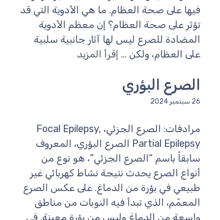
فيها على صحة العظام. ما هي الأدوية التي قد
تؤثر على صحة العظام؟ إن معظم الأدوية
المضادة للصرع ليس لها آثار جانبية سلبية
على العظام، ولكن ...
إقرأ المزيد
الصرع البؤري
26 سبتمبر 2024
مرادفات: الصرع الجزئي، Focal Epilepsy,
Partial Epilepsy الصرع البؤري، المعروف
سابقاً باسم “الصرع الجزئي”، هو نوع من
أنواع الصرع يحدث نتيجة نشاط كهربائي غير
طبيعي في بؤرة من الدماغ. على عكس الصرع
المعمّم، الذي تبدأ فيه النوبات من مناطق
واسعة من الدماغ وليس من بؤرة معينة. في