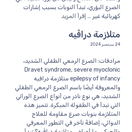
الصرع البؤري، تبدأ النوبات بسبب إشارات
كهربائية غير ...
إقرأ المزيد
متلازمة دراڤيه
24 سبتمبر 2024
مرادفات: الصرع الرمعي الطفلي الشديد،
Dravet syndrome, severe myoclonic
epilepsy of infancy متلازمة درافيه
والمعروفة أيضًا باسم الصرع الرمعي الطفلي
الشديد، هي نوع نادر من أنواع الصرع الوراثي
التي تبدأ في الطفولة المبكرة. تتميز هذه
المتلازمة بنوبات صرع مقاومة للعلاج
الدوائي، إضافةً تأخر في التطور المعرفي
والحركي. ما أعراض متلازمة دراڤيه؟ تبدأ