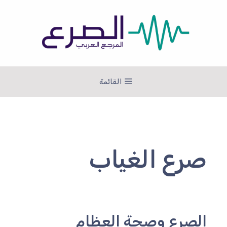
نتقل
لى
لمحتوى
القائمة
صرع الغياب
الصرع وصحة العظام