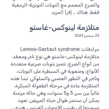
والصرع المعمم مع النوبات التوترية-الرمعية
فقط. هناك ...
إقرأ المزيد
متلازمة لينوكس-غاستو
23 سبتمبر 2024
مرادفات: Lennox-Gastaut syndrome
متلازمة لينوكس-غاستو هي نوع نادر ومعقد
من أنواع الصرع، تتميز بنوبات صرعية متعددة
الأنواع، وصعوبة في السيطرة على النوبات،
وتأخر في التطور العصبي والسلوكي. تبدأ هذه
المتلازمة عادة في مرحلة الطفولة المبكرة،
غالباً بين سن 3 و5 سنوات، وهي حالة مزمنة
يمكن أن تستمر طوال حياة المريض. تعود
تسميتها إلى طبيب الأعصاب الفرنسي هنري ...