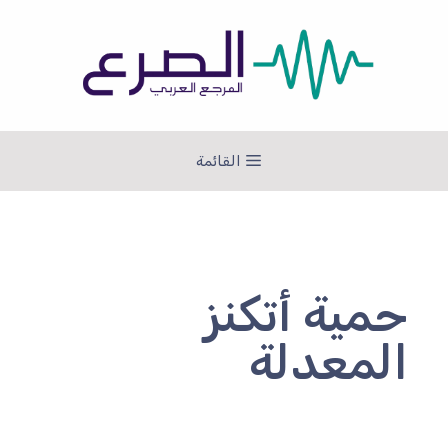
نتقل
لى
لمحتوى
القائمة
حمية أتكنز
المعدلة