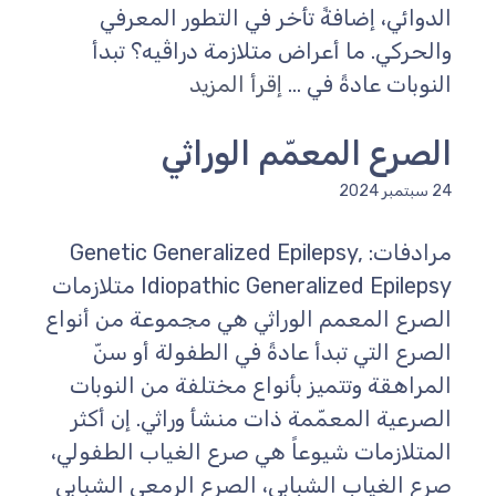
الدوائي، إضافةً تأخر في التطور المعرفي
والحركي. ما أعراض متلازمة دراڤيه؟ تبدأ
النوبات عادةً في ...
إقرأ المزيد
الصرع المعمّم الوراثي
24 سبتمبر 2024
مرادفات: Genetic Generalized Epilepsy,
Idiopathic Generalized Epilepsy متلازمات
الصرع المعمم الوراثي هي مجموعة من أنواع
الصرع التي تبدأ عادةً في الطفولة أو سنّ
المراهقة وتتميز بأنواع مختلفة من النوبات
الصرعية المعمّمة ذات منشأ وراثي. إن أكثر
المتلازمات شيوعاً هي صرع الغياب الطفولي،
صرع الغياب الشبابي، الصرع الرمعي الشبابي