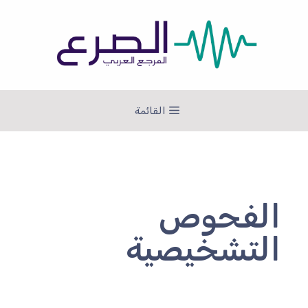
نتقل
لى
لمحتوى
القائمة
الفحوص
التشخيصية