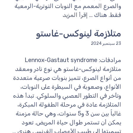
والصرع المعمم مع النوبات التوترية-الرمعية
فقط. هناك ...
إقرأ المزيد
متلازمة لينوكس-غاستو
23 سبتمبر 2024
مرادفات: Lennox-Gastaut syndrome
متلازمة لينوكس-غاستو هي نوع نادر ومعقد
من أنواع الصرع، تتميز بنوبات صرعية متعددة
الأنواع، وصعوبة في السيطرة على النوبات،
وتأخر في التطور العصبي والسلوكي. تبدأ هذه
المتلازمة عادة في مرحلة الطفولة المبكرة،
غالباً بين سن 3 و5 سنوات، وهي حالة مزمنة
يمكن أن تستمر طوال حياة المريض. تعود
تسميتها إلى طبيب الأعصاب الفرنسي هنري ...