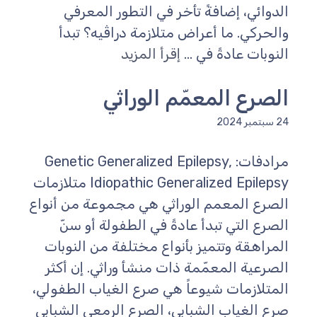
الدوائي، إضافةً تأخر في التطور المعرفي
والحركي. ما أعراض متلازمة دراڤيه؟ تبدأ
النوبات عادةً في ...
إقرأ المزيد
الصرع المعمّم الوراثي
24 سبتمبر 2024
مرادفات: Genetic Generalized Epilepsy,
Idiopathic Generalized Epilepsy متلازمات
الصرع المعمم الوراثي هي مجموعة من أنواع
الصرع التي تبدأ عادةً في الطفولة أو سنّ
المراهقة وتتميز بأنواع مختلفة من النوبات
الصرعية المعمّمة ذات منشأ وراثي. إن أكثر
المتلازمات شيوعاً هي صرع الغياب الطفولي،
صرع الغياب الشبابي، الصرع الرمعي الشبابي