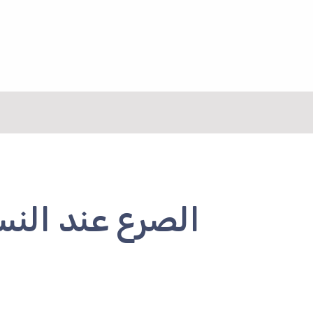
نتقل
لى
لمحتوى
الصرع عند النس