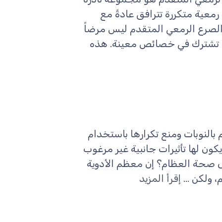
رمعية متكررة تترافق عادةً مع
الصرع الرمعي المتقدم ليس مرضاً
تي تشترك في خصائص معينة. هذه
 بالنوبات ومنع تكرارها باستخدام
يكون لها تأثيرات جانبية غير مرغوب
لى صحة العظام؟ إن معظم الأدوية
 ولكن ...
إقرأ المزيد