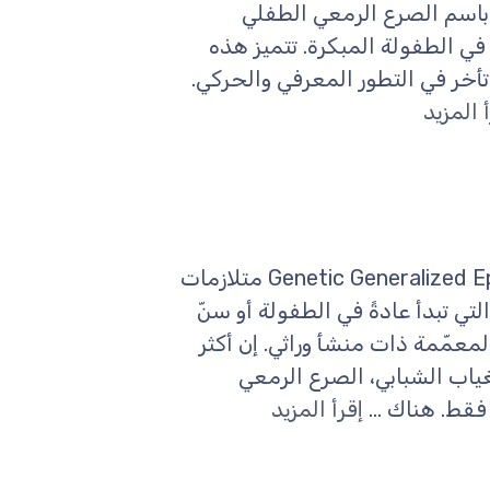
روفة أيضًا باسم الصرع الرمعي الطفلي
 في الطفولة المبكرة. تتميز هذه
تأخر في التطور المعرفي والحركي.
 المزيد
مرادفات: Genetic Generalized Epilepsy, Idiopathic Generalized Epilepsy متلازمات
ي تبدأ عادةً في الطفولة أو سنّ
لمعمّمة ذات منشأ وراثي. إن أكثر
ياب الشبابي، الصرع الرمعي
فقط. هناك ...
إقرأ المزيد