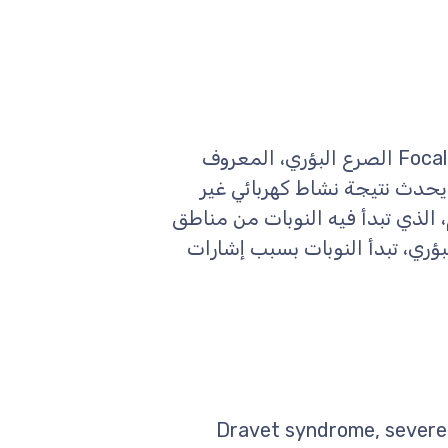
مرادفات: الصرع الجزئي، Focal Epilepsy, Partial Epilepsy الصرع البؤري، المعروف
 يحدث نتيجة نشاط كهربائي غير
الذي تبدأ فيه النوبات من مناطق
ؤري، تبدأ النوبات بسبب إشارات
 الطفلي الشديد، Dravet syndrome, severe myoclonic