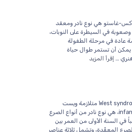
Lennox-Gast متلازمة لينوكس-غاستو هي نوع نادر ومعقد
، وصعوبة في السيطرة على النوبات،
مة عادة في مرحلة الطفولة
هي حالة مزمنة يمكن أن تستمر طوال حياة
ري ...
إقرأ المزيد
مرادفات: التشنّجات الطفلية، West syndrome, infantile spasms متلازمة ويست
المعروفة أيضاً باسم التشنجات الطفلية infantile spasms، هي نوع نادر من أنواع الصرع
 في السنة الأولى من العمر بين
شكال الصرع المعقّدة، وتشمل ثلاثة عناصر