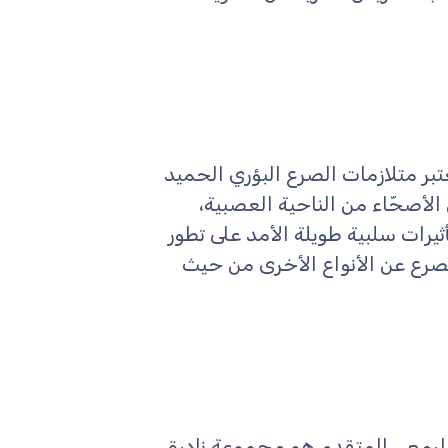
ت: Benign Focal Epilepsies of Childhood تُعتبر متلازمات الصرع البؤري الحميد
 الأصحّاء من الناحية العصبية،
تأثيرات سلبية طويلة الأمد على تطور
لصرع عن الأنواع الأخرى من حيث
Progressive Myoclonic Ep الصرع الرمعي المتقدم هو مجموعة نادرة