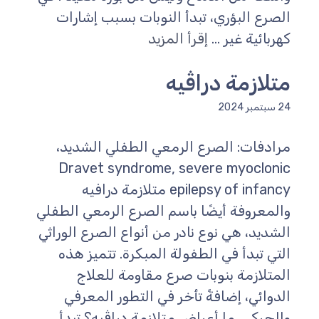
الصرع البؤري، تبدأ النوبات بسبب إشارات
كهربائية غير ...
إقرأ المزيد
متلازمة دراڤيه
24 سبتمبر 2024
مرادفات: الصرع الرمعي الطفلي الشديد،
Dravet syndrome, severe myoclonic
epilepsy of infancy متلازمة درافيه
والمعروفة أيضًا باسم الصرع الرمعي الطفلي
الشديد، هي نوع نادر من أنواع الصرع الوراثي
التي تبدأ في الطفولة المبكرة. تتميز هذه
المتلازمة بنوبات صرع مقاومة للعلاج
الدوائي، إضافةً تأخر في التطور المعرفي
والحركي. ما أعراض متلازمة دراڤيه؟ تبدأ