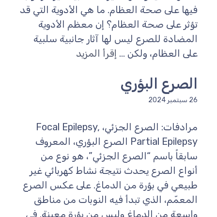
فيها على صحة العظام. ما هي الأدوية التي قد
تؤثر على صحة العظام؟ إن معظم الأدوية
المضادة للصرع ليس لها آثار جانبية سلبية
على العظام، ولكن ...
إقرأ المزيد
الصرع البؤري
26 سبتمبر 2024
مرادفات: الصرع الجزئي، Focal Epilepsy,
Partial Epilepsy الصرع البؤري، المعروف
سابقاً باسم “الصرع الجزئي”، هو نوع من
أنواع الصرع يحدث نتيجة نشاط كهربائي غير
طبيعي في بؤرة من الدماغ. على عكس الصرع
المعمّم، الذي تبدأ فيه النوبات من مناطق
واسعة من الدماغ وليس من بؤرة معينة. في