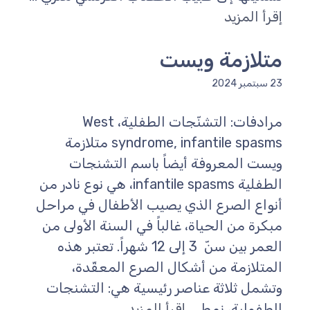
إقرأ المزيد
متلازمة ويست
23 سبتمبر 2024
مرادفات: التشنّجات الطفلية، West
syndrome, infantile spasms متلازمة
ويست المعروفة أيضاً باسم التشنجات
الطفلية infantile spasms، هي نوع نادر من
أنواع الصرع الذي يصيب الأطفال في مراحل
مبكرة من الحياة، غالباً في السنة الأولى من
العمر بين سنّ 3 إلى 12 شهراً. تعتبر هذه
المتلازمة من أشكال الصرع المعقّدة،
وتشمل ثلاثة عناصر رئيسية هي: التشنجات
الطفولية، نمط ...
إقرأ المزيد