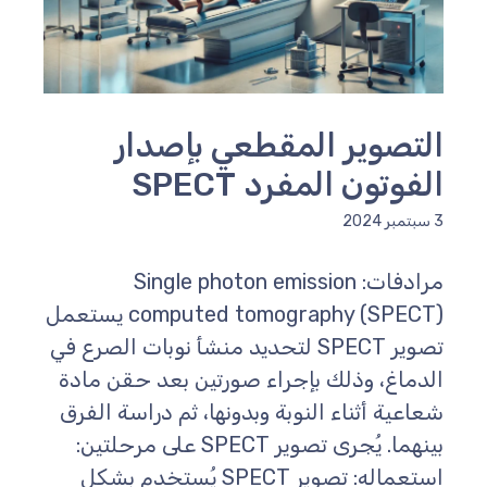
لتصوير المقطعي بإصدار
لفوتون المفرد SPECT
مبر 2024
مرادفات: Single photon emission
computed tomography (SPECT) يستعمل
تصوير SPECT لتحديد منشأ نوبات الصرع في
لدماغ، وذلك بإجراء صورتين بعد حقن مادة
عاعية أثناء النوبة وبدونها، ثم دراسة الفرق
بينهما. يُجرى تصوير SPECT على مرحلتين:
استعماله: تصوير SPECT يُستخدم بشكل