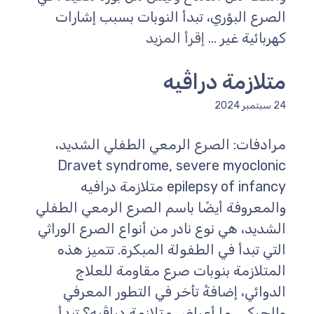
الصرع البؤري، تبدأ النوبات بسبب إشارات
كهربائية غير ...
إقرأ المزيد
متلازمة دراڤيه
24 سبتمبر 2024
مرادفات: الصرع الرمعي الطفلي الشديد،
Dravet syndrome, severe myoclonic
epilepsy of infancy متلازمة درافيه
والمعروفة أيضًا باسم الصرع الرمعي الطفلي
الشديد، هي نوع نادر من أنواع الصرع الوراثي
التي تبدأ في الطفولة المبكرة. تتميز هذه
المتلازمة بنوبات صرع مقاومة للعلاج
الدوائي، إضافةً تأخر في التطور المعرفي
والحركي. ما أعراض متلازمة دراڤيه؟ تبدأ