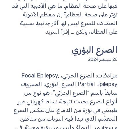
فيها على صحة العظام. ما هي الأدوية التي قد
تؤثر على صحة العظام؟ إن معظم الأدوية
المضادة للصرع ليس لها آثار جانبية سلبية
على العظام، ولكن ...
إقرأ المزيد
الصرع البؤري
26 سبتمبر 2024
مرادفات: الصرع الجزئي، Focal Epilepsy,
Partial Epilepsy الصرع البؤري، المعروف
سابقاً باسم “الصرع الجزئي”، هو نوع من
أنواع الصرع يحدث نتيجة نشاط كهربائي غير
طبيعي في بؤرة من الدماغ. على عكس الصرع
المعمّم، الذي تبدأ فيه النوبات من مناطق
واسعة من الدماغ وليس من بؤرة معينة. في