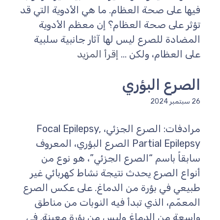
فيها على صحة العظام. ما هي الأدوية التي قد
تؤثر على صحة العظام؟ إن معظم الأدوية
المضادة للصرع ليس لها آثار جانبية سلبية
على العظام، ولكن ...
إقرأ المزيد
الصرع البؤري
26 سبتمبر 2024
مرادفات: الصرع الجزئي، Focal Epilepsy,
Partial Epilepsy الصرع البؤري، المعروف
سابقاً باسم “الصرع الجزئي”، هو نوع من
أنواع الصرع يحدث نتيجة نشاط كهربائي غير
طبيعي في بؤرة من الدماغ. على عكس الصرع
المعمّم، الذي تبدأ فيه النوبات من مناطق
واسعة من الدماغ وليس من بؤرة معينة. في