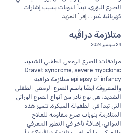
الصرع البؤري، تبدأ النوبات بسبب إشارات
كهربائية غير ...
إقرأ المزيد
متلازمة دراڤيه
24 سبتمبر 2024
مرادفات: الصرع الرمعي الطفلي الشديد،
Dravet syndrome, severe myoclonic
epilepsy of infancy متلازمة درافيه
والمعروفة أيضًا باسم الصرع الرمعي الطفلي
الشديد، هي نوع نادر من أنواع الصرع الوراثي
التي تبدأ في الطفولة المبكرة. تتميز هذه
المتلازمة بنوبات صرع مقاومة للعلاج
الدوائي، إضافةً تأخر في التطور المعرفي
والحركي. ما أعراض متلازمة دراڤيه؟ تبدأ