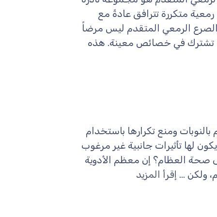
رمعية متكررة تترافق عادةً مع
الصرع الرمعي المتقدم ليس مرضاً
تي تشترك في خصائص معينة. هذه
 بالنوبات ومنع تكرارها باستخدام
يكون لها تأثيرات جانبية غير مرغوب
لى صحة العظام؟ إن معظم الأدوية
 ولكن ...
إقرأ المزيد