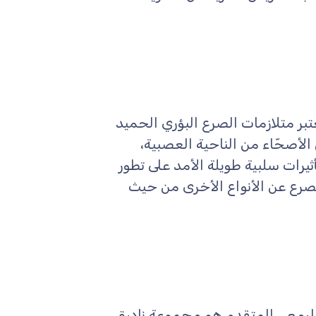
ت: Benign Focal Epilepsies of Childhood تُعتبر متلازمات الصرع البؤري الحميد
 الأصحّاء من الناحية العصبية،
تأثيرات سلبية طويلة الأمد على تطور
لصرع عن الأنواع الأخرى من حيث
Progressive Myoclonic Ep الصرع الرمعي المتقدم هو مجموعة نادرة