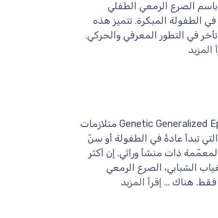
روفة أيضًا باسم الصرع الرمعي الطفلي
 في الطفولة المبكرة. تتميز هذه
تأخر في التطور المعرفي والحركي.
 المزيد
مرادفات: Genetic Generalized Epilepsy, Idiopathic Generalized Epilepsy متلازمات
ي تبدأ عادةً في الطفولة أو سنّ
لمعمّمة ذات منشأ وراثي. إن أكثر
ياب الشبابي، الصرع الرمعي
فقط. هناك ...
إقرأ المزيد