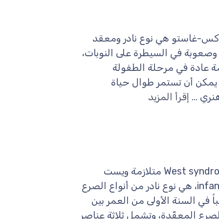
Lennox-Gast متلازمة لينوكس-غاستو هي نوع نادر ومعقد
، وصعوبة في السيطرة على النوبات،
مة عادة في مرحلة الطفولة
هي حالة مزمنة يمكن أن تستمر طوال حياة
ري ...
إقرأ المزيد
مرادفات: التشنّجات الطفلية، West syndrome, infantile spasms متلازمة ويست
المعروفة أيضاً باسم التشنجات الطفلية infantile spasms، هي نوع نادر من أنواع الصرع
 في السنة الأولى من العمر بين
شكال الصرع المعقّدة، وتشمل ثلاثة عناصر